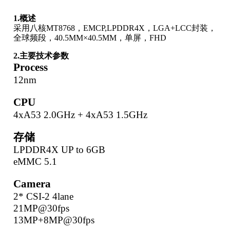
1.概述
采用八核MT8768，EMCP,LPDDR4X，LGA+LCC封装，
全球频段，40.5MM×40.5MM，单屏，FHD
2.主要
技术参数
Process
12nm
CPU
4xA53 2.0GHz + 4xA53 1.5GHz
存储
LPDDR4X UP to 6GB
eMMC 5.1
Camera
2* CSI-2 4lane
21MP@30fps
13MP+8MP@30fps