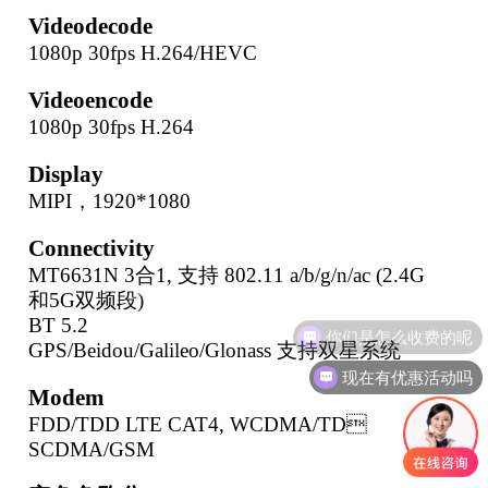
Video
decode
1080p 30fps H.264/HEVC
Video
encode
1080p 30fps H.264
Display
MIPI，1920*1080
Connectivity
MT6631N 3合1, 支持 802.11 a/b/g/n/ac (2.4G
和5G双频段)
BT 5.2
你们是怎么收费的呢
GPS/Beidou/Galileo/Glonass 支持双星系统
现在有优惠活动吗
Modem
FDD/TDD LTE CAT4, WCDMA/TD
SCDMA/GSM