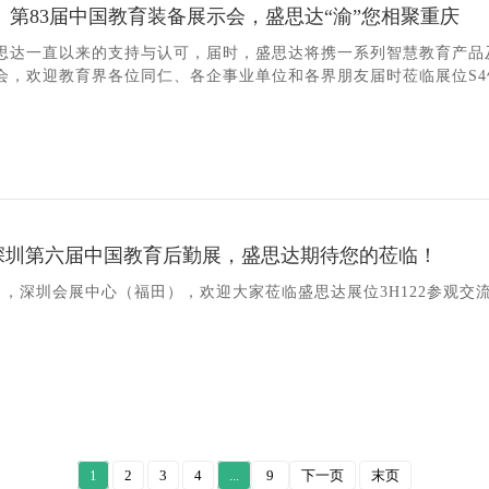
】第83届中国教育装备展示会，盛思达“渝”您相聚重庆
思达一直以来的支持与认可，届时，盛思达将携一系列智慧教育产品
会，欢迎教育界各位同仁、各企事业单位和各界朋友届时莅临展位S4馆
| 深圳第六届中国教育后勤展，盛思达期待您的莅临！
29日，深圳会展中心（福田），欢迎大家莅临盛思达展位3H122参观
1
2
3
4
...
9
下一页
末页