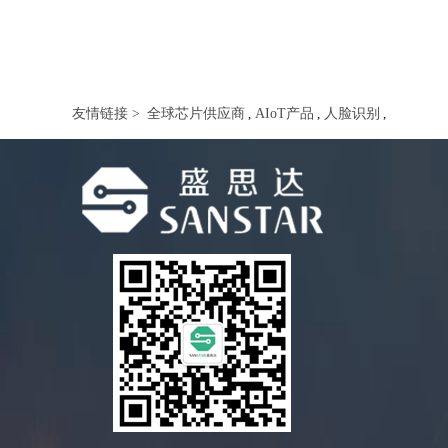
友情链接 >
全球芯片供应商
,
AIoT产品
,
人脸识别
,