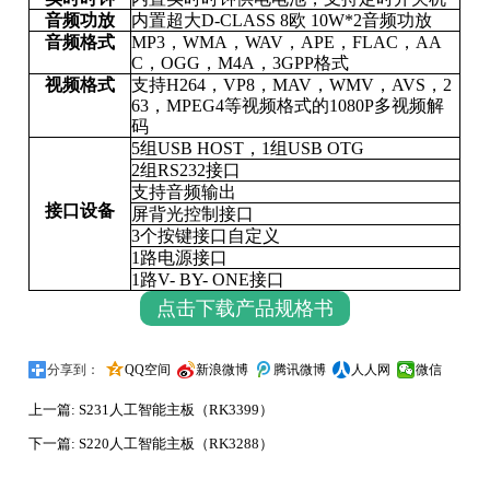
音频功放
内置超大
D-CLASS 8
欧
10W*2
音频功放
音频格式
MP3
，
WMA
，
WAV
，
APE
，
FLAC
，
AA
C
，
OGG
，
M4A
，
3GPP
格式
视频格式
支持
H264
，
VP8
，
MAV
，
WMV
，
AVS
，
2
63
，
MPEG4
等视频格式的
1080P
多视频解
码
5
组
USB HOST
，
1
组
USB OTG
2
组
RS232
接口
支持音频输出
接口设备
屏背光控制接口
3
个按键接口自定义
1
路电源接口
1
路
V- BY- ONE
接口
点击下载产品规格书
分享到：
QQ空间
新浪微博
腾讯微博
人人网
微信
上一篇:
S231人工智能主板（RK3399）
下一篇:
S220人工智能主板（RK3288）