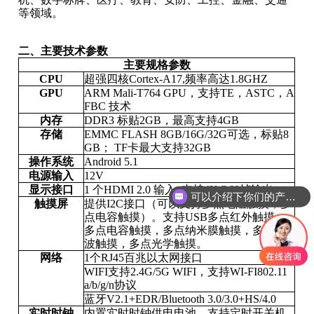
等领域。
二、
主要技术参数
主要规格参数
CPU
超强四核
Cortex-A17,
频率高达
1.8GHZ
GPU
ARM Mali-T764 GPU
，支持
TE
，
ASTC
，
A
FBC
技术
内存
DDR3
标贴
2GB
，最高支持
4GB
存储
EMMC FLASH 8GB/16G/32G
可选，标贴
8
GB
；
TF
卡最大支持
32GB
操作系统
Android 5.1
电源输入
12V
显示接口
1
个
HDMI
2.0
输入
,
支持
4K@60
帧输出
可以介绍下你们的产品么
触摸屏
提供
I2C
接口（可以支持多点电阻触摸，多
点电容触摸）。支持
USB
多点红外触摸，
多点电容触摸，多点纳米膜触摸，多点声
波触摸，多点光学触摸。
网络
1
个
RJ45
百兆以太网接口
WIFI
支持
2.4G/5G WIFI
，支持
WI-FI802.11
a/b/g/n
协议
蓝牙
V2.1+EDR/Bluetooth 3.0/3.0+HS/4.0
实时时钟
内置实时时钟供电电池，支持定时开关机