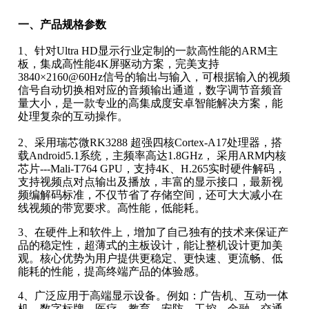
一、产品规格参数
1、针对Ultra HD显示行业定制的一款高性能的ARM
主
板，集成高性能
4K屏驱动方案，完美支持
3840×2160@60Hz信号的输出与输入，可根据输入的视频
信号自动切换相对应的音频输出通道，数字调节音频音
量大小，是一款专业的高集成度安卓智能解决方案，能
处理复杂的互动操作。
2、采用瑞芯微RK3288
超强四核
Cortex-A17
处理器，搭
载
Android5.1系统，主频率高达1.8GHz
，
采用
ARM
内核
芯片
---Mali-T764 GPU，支持4K
、
H.265
实时硬件解码，
支持视频点对点输出及播放，丰富的显示接口，最新视
频编解码标准，不仅节省了存储空间，还可大大减小在
线视频的带宽要求。高性能，低能耗。
3、在硬件上和软件上，增加了自己独有的技术来保证产
品的稳定性，超薄式的主板设计，能让整机设计更加美
观。核心优势为用户提供更稳定、更快速、更流畅、低
能耗的性能，提高终端产品的体验感。
4
、
广泛应用于高端显示设备。例如：广告机、互动一体
机、数字标牌、医疗、教育、安防、工控、金融、交通