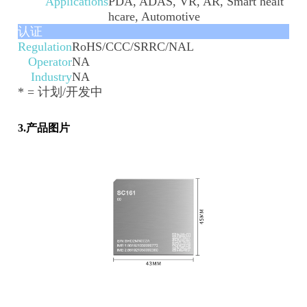
Applications
PDA, ADAS, VR, AR, Smart healt
hcare, Automotive
认证
Regulation
RoHS/CCC/SRRC/NAL
Operator
NA
Industry
NA
* = 计划/开发中
3.产品图片