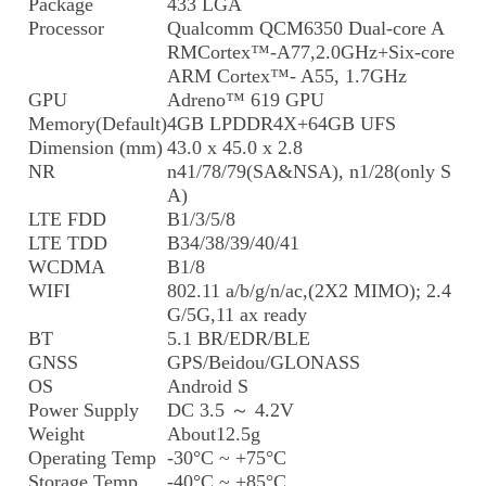
Package
433 LGA
Processor
Qualcomm QCM6350 Dual-core A
RMCortex™-A77,2.0GHz+Six-core
ARM Cortex™- A55, 1.7GHz
GPU
Adreno™ 619 GPU
Memory(Default)
4GB LPDDR4X+64GB UFS
Dimension (mm)
43.0 x 45.0 x 2.8
NR
n41/78/79(SA&NSA), n1/28(only S
A)
LTE FDD
B1/3/5/8
LTE TDD
B34/38/39/40/41
WCDMA
B1/8
WIFI
802.11 a/b/g/n/ac,(2X2 MIMO); 2.4
G/5G,11 ax ready
BT
5.1 BR/EDR/BLE
GNSS
GPS/Beidou/GLONASS
OS
Android S
Power Supply
DC 3.5 ～ 4.2V
Weight
About12.5g
Operating Temp
-30°C ~ +75°C
Storage Temp
-40°C ~ +85°C