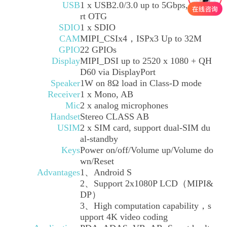
USB
1 x USB2.0/3.0 up to 5Gbps, suppo
rt OTG
SDIO
1 x SDIO
CAM
MIPI_CSIx4，ISPx3 Up to 32M
GPIO
22 GPIOs
Display
MIPI_DSI up to 2520 x 1080 + QH
D60 via DisplayPort
Speaker
1W on 8Ω load in Class-D mode
Receiver
1 x Mono, AB
Mic
2 x analog microphones
Handset
Stereo CLASS AB
USIM
2 x SIM card, support dual-SIM du
al-standby
Keys
Power on/off/Volume up/Volume do
wn/Reset
Advantages
1、Android S
2、Support 2x1080P LCD（MIPI&
DP）
3、High computation capability，s
upport 4K video coding