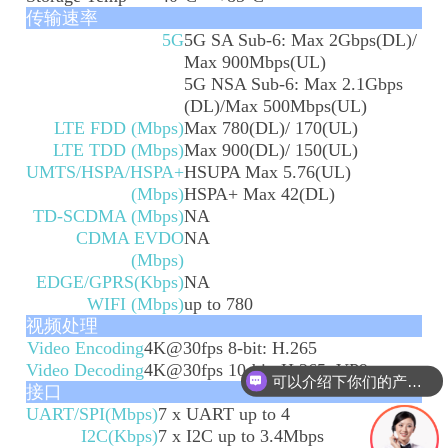
传输速率
5G
5G SA Sub-6: Max 2Gbps(DL)/
Max 900Mbps(UL)
5G NSA Sub-6: Max 2.1Gbps
(DL)/Max 500Mbps(UL)
LTE FDD (Mbps)
Max 780(DL)/ 170(UL)
LTE TDD (Mbps)
Max 900(DL)/ 150(UL)
UMTS/HSPA/HSPA+
HSUPA Max 5.76(UL)
(Mbps)
HSPA+ Max 42(DL)
TD-SCDMA (Mbps)
NA
CDMA EVDO
NA
(Mbps)
EDGE/GPRS(Kbps)
NA
WIFI (Mbps)
up to 780
视频处理
Video Encoding
4K@30fps 8-bit: H.265
可以介绍下你们的产品么
Video Decoding
4K@30fps 10-bit: H.265, VP9
接口
你们是怎么收费的呢
UART/SPI(Mbps)
7 x UART up to 4
I2C(Kbps)
7 x I2C up to 3.4Mbps