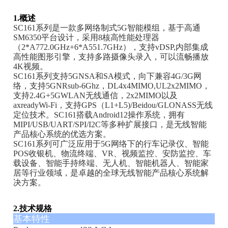
1.概述
SC161系列是一款多网络制式5G智能模组，基于高通
SM6350平台设计，采用8核高性能处理器
（2*A772.0GHz+6*A551.7GHz），支持vDSP,内部集成
高性能图形引擎，支持多路摄像头录入，可以流畅播放
4K视频。
SC161系列支持5GNSA和SA模式，向下兼容4G/3G网
络，支持5GNRsub-6Ghz，DL4x4MIMO,UL2x2MIMO，
支持2.4G+5GWLAN无线通信，2x2MIMO以及
axreadyWi-Fi，支持GPS（L1+L5)/Beidou/GLONASS无线
定位技术。SC161搭载Android12操作系统，拥有
MIPI/USB/UART/SPI/I2C等多种扩展接口，是无线智能
产品核心系统的优选方案。
SC161系列可广泛应用于5G网络下的行车记录仪、智能
POS收银机、物流终端、VR、视频监控、安防监控、车
载设备、智能手持终端、无人机、智能机器人、智能家
居等行业领域，是卓越的全球无线智能产品核心系统解
决方案。
2.技术规格
基本特性