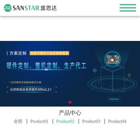
产品中心
全部
Product01
Product02
Product03
Product04